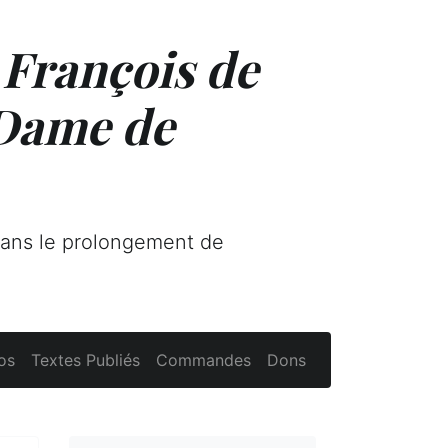
 François de
 Dame de
dans le prolongement de
os
Textes Publiés
Commandes
Dons