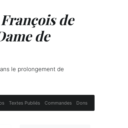
 François de
 Dame de
dans le prolongement de
os
Textes Publiés
Commandes
Dons